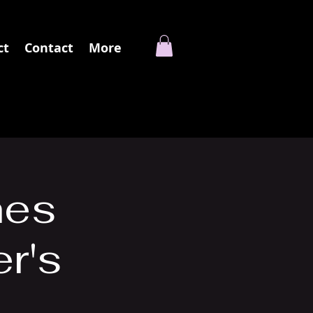
ct
Contact
More
hes
r's