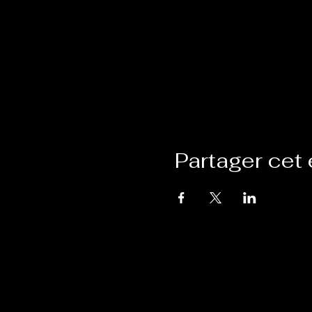
Partager cet
VISITE
NOUS
​
​
4431 SO 64e Avenue
Tél. : 
Suite #109
Tél. : 
HempDel
Davie, FL 33314-3458