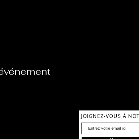
 événement
 CONTACTER
JOIGNEZ-VOUS À NOT
954-854-1039
954-260-4994
Soul@gmail.com