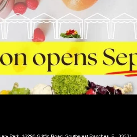
ry Park, 16290 Griffin Road, Southwest Ranches, FL 33331